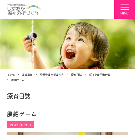
HOME
運営事業
児童発達支援ぱっそ
療育日誌
ぱっそ音羽町教室
風船ゲーム
療育日誌
風船ゲーム
2025/12/20