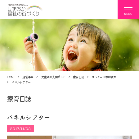
HOME
運営事業
児童発達支援ぱっそ
療育日誌
ぱっそ中田本町教室
パネルシアター
療育日誌
パネルシアター
2017/11/02