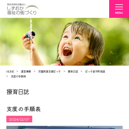
HOME
運営事業
児童発達支援ぱっそ
療育日誌
ぱっそ音羽町教室
支度の手順表
療育日誌
支度の手順表
2024/12/07