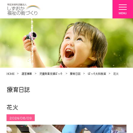
HOME
運営事業
児童発達支援ぱっそ
療育日誌
ぱっそ大和教室
花火
療育日誌
花火
2024/08/09