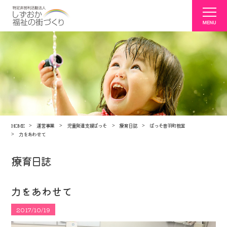
HOME
運営事業
児童発達支援ぱっそ
療育日誌
ぱっそ音羽町教室
力をあわせて
療育日誌
力をあわせて
2017/10/19