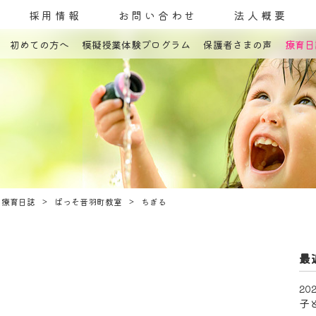
採用情報
お問い合わせ
法人概要
初めての方へ
模擬授業体験プログラム
保護者さまの声
療育日
コンセプト
発達障害とは
教室案内
療育内容
療育紹介
入園までの流れ
自己評価表
療育日誌
ぱっそ音羽町教室
ちぎる
最
202
子