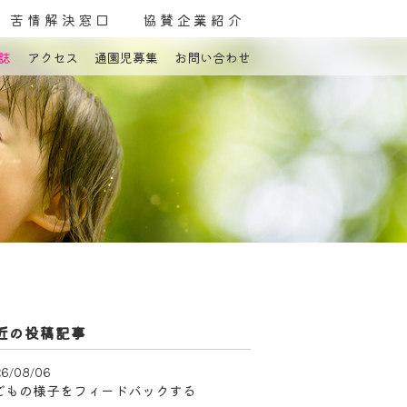
苦情解決窓口
協賛企業紹介
誌
アクセス
通園児募集
お問い合わせ
よくある質問
お問い合わせ
近の投稿記事
6/08/06
どもの様子をフィードバックする