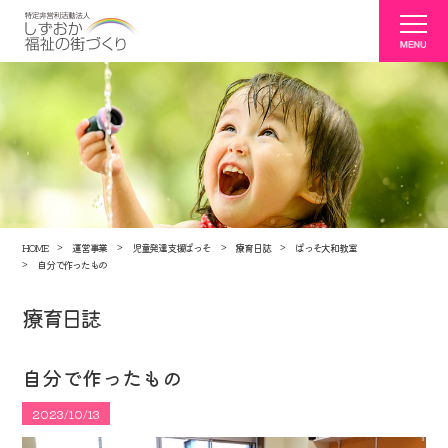
HOME
運営事業
児童発達支援ぱっそ
療育日誌
ぱっそ大和教室
自分で作ったもの
療育日誌
自分で作ったもの
2023/10/13