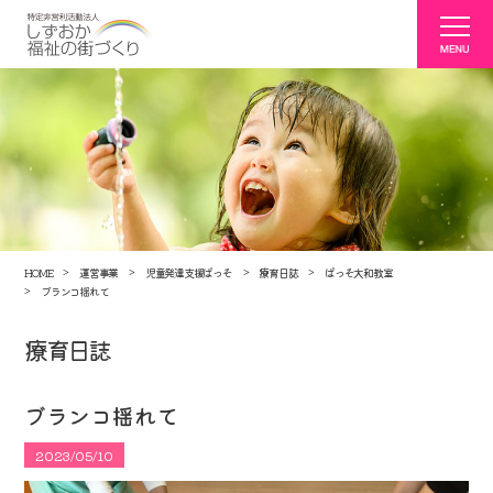
HOME
運営事業
児童発達支援ぱっそ
療育日誌
ぱっそ大和教室
ブランコ揺れて
療育日誌
ブランコ揺れて
2023/05/10