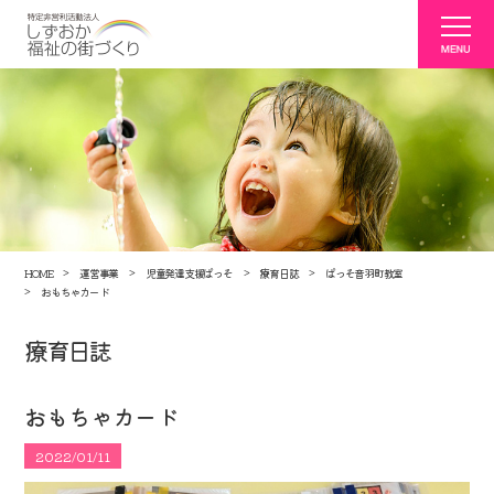
HOME
運営事業
児童発達支援ぱっそ
療育日誌
ぱっそ音羽町教室
おもちゃカード
療育日誌
おもちゃカード
2022/01/11