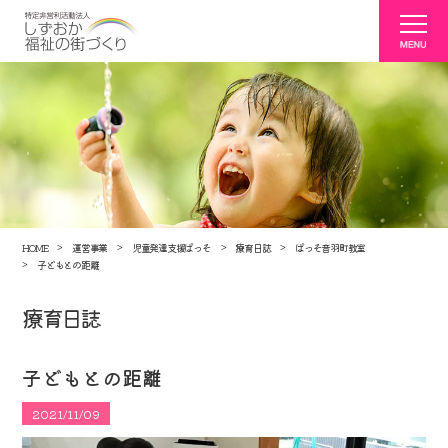
HOME
運営事業
児童発達支援ぱっそ
療育日誌
ぱっそ音羽町教室
子どもとの距離
療育日誌
子どもとの距離
2021/11/09