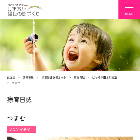
HOME
運営事業
児童発達支援ぱっそ
療育日誌
ぱっそ中田本町教室
つまむ
療育日誌
つまむ
2021/08/04