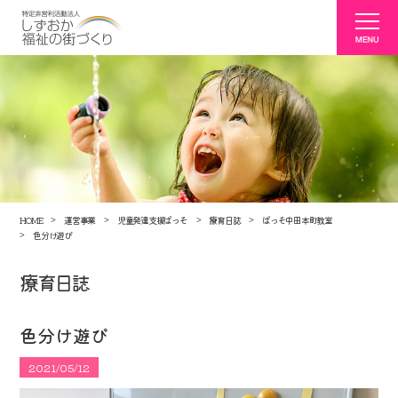
HOME
運営事業
児童発達支援ぱっそ
療育日誌
ぱっそ中田本町教室
色分け遊び
療育日誌
色分け遊び
2021/05/12