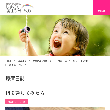
HOME
運営事業
児童発達支援ぱっそ
療育日誌
ぱっそ中田教室
指を通してみたら
療育日誌
指を通してみたら
2021/03/18