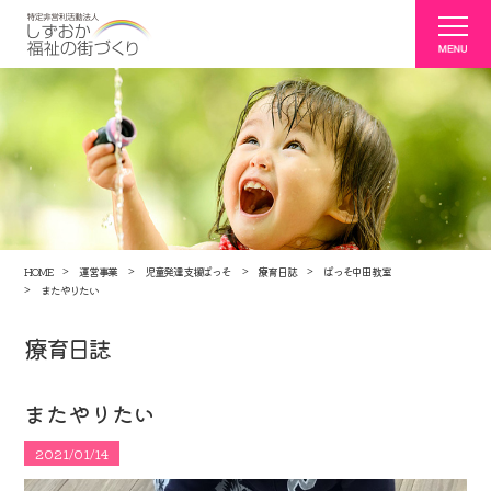
HOME
運営事業
児童発達支援ぱっそ
療育日誌
ぱっそ中田教室
またやりたい
療育日誌
またやりたい
2021/01/14