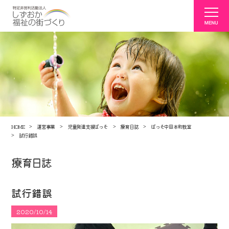
HOME
運営事業
児童発達支援ぱっそ
療育日誌
ぱっそ中田本町教室
試行錯誤
療育日誌
試行錯誤
2020/10/14