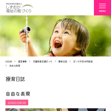
HOME
運営事業
児童発達支援ぱっそ
療育日誌
ぱっそ中田本町教室
自由な表現
療育日誌
自由な表現
2020/06/13