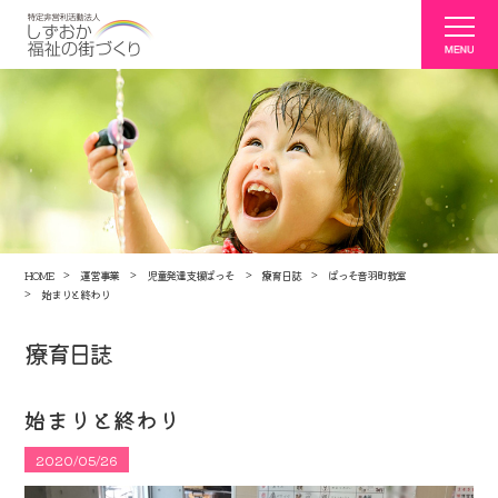
HOME
運営事業
児童発達支援ぱっそ
療育日誌
ぱっそ音羽町教室
始まりと終わり
療育日誌
始まりと終わり
2020/05/26