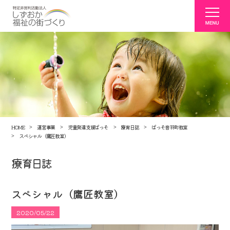
HOME
運営事業
児童発達支援ぱっそ
療育日誌
ぱっそ音羽町教室
スペシャル（鷹匠教室）
療育日誌
スペシャル（鷹匠教室）
2020/05/22