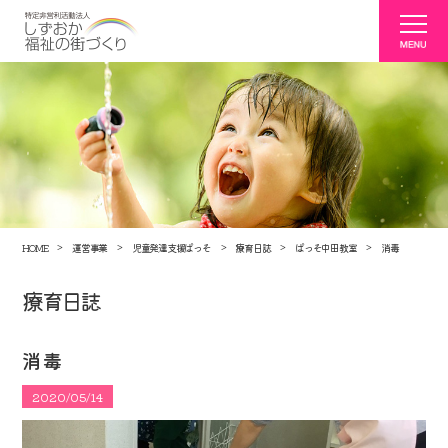
HOME
運営事業
児童発達支援ぱっそ
療育日誌
ぱっそ中田教室
消毒
療育日誌
消毒
2020/05/14