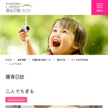
HOME
運営事業
児童発達支援ぱっそ
療育日誌
ぱっそ音羽町教室
二人でちぎる
療育日誌
二人でちぎる
2020/04/17