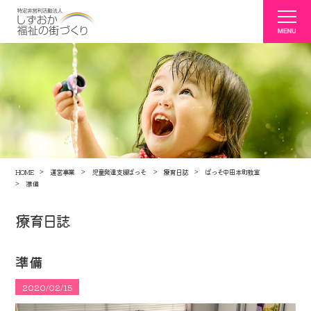
HOME
運営事業
児童発達支援ぱっそ
療育日誌
ぱっそ中田本町教室
準備
療育日誌
準備
2020/02/15