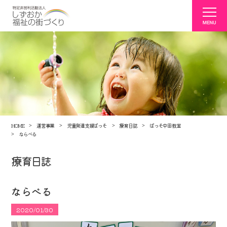
HOME
運営事業
児童発達支援ぱっそ
療育日誌
ぱっそ中田教室
ならべる
療育日誌
ならべる
2020/01/30