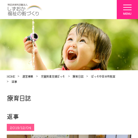
HOME
運営事業
児童発達支援ぱっそ
療育日誌
ぱっそ中田本町教室
返事
療育日誌
返事
2019/12/04