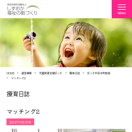
HOME
運営事業
児童発達支援ぱっそ
療育日誌
ぱっそ中田本町教室
マッチング2
療育日誌
マッチング2
2017/08/08