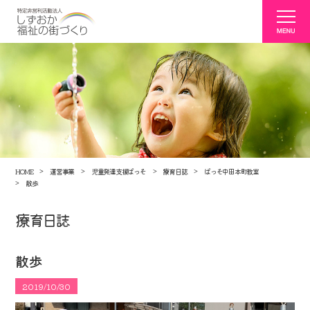
HOME
運営事業
児童発達支援ぱっそ
療育日誌
ぱっそ中田本町教室
散歩
療育日誌
散歩
2019/10/30