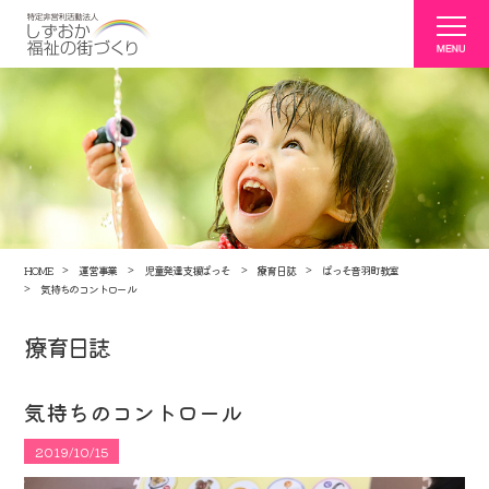
HOME
運営事業
児童発達支援ぱっそ
療育日誌
ぱっそ音羽町教室
気持ちのコントロール
療育日誌
気持ちのコントロール
2019/10/15