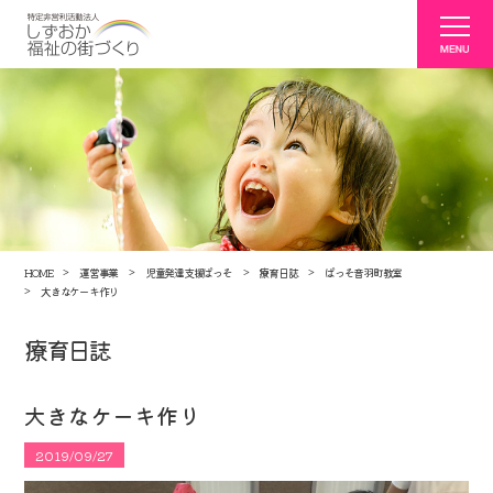
HOME
運営事業
児童発達支援ぱっそ
療育日誌
ぱっそ音羽町教室
大きなケーキ作り
療育日誌
大きなケーキ作り
2019/09/27