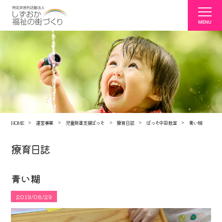
HOME
運営事業
児童発達支援ぱっそ
療育日誌
ぱっそ中田教室
青い糊
療育日誌
青い糊
2019/08/29