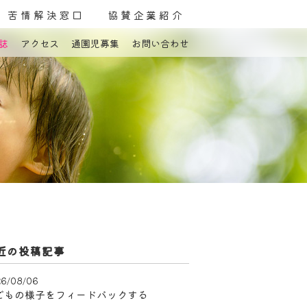
苦情解決窓口
協賛企業紹介
誌
アクセス
通園児募集
お問い合わせ
よくある質問
お問い合わせ
近の投稿記事
6/08/06
どもの様子をフィードバックする