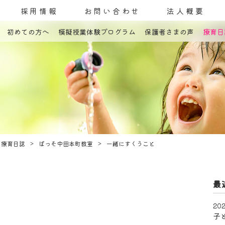
採用情報
お問い合わせ
法人概要
初めての方へ
模擬授業体験プログラム
保護者さまの声
療育日
コンセプト
発達障害とは
教室案内
療育内容
療育紹介
入園までの流れ
自己評価表
療育日誌
ぱっそ中田本町教室
一緒にすくうこと
最
202
子