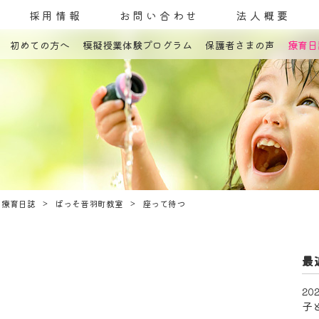
採用情報
お問い合わせ
法人概要
初めての方へ
模擬授業体験プログラム
保護者さまの声
療育日
コンセプト
発達障害とは
教室案内
療育内容
療育紹介
入園までの流れ
自己評価表
療育日誌
ぱっそ音羽町教室
座って待つ
最
202
子