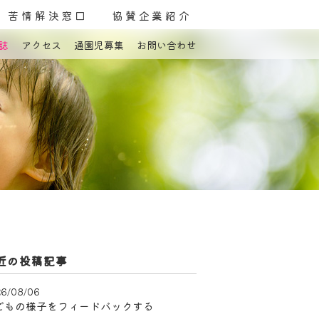
苦情解決窓口
協賛企業紹介
誌
アクセス
通園児募集
お問い合わせ
よくある質問
お問い合わせ
近の投稿記事
6/08/06
どもの様子をフィードバックする