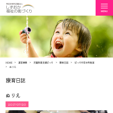
HOME
運営事業
児童発達支援ぱっそ
療育日誌
ぱっそ中田本町教室
ぬりえ
療育日誌
ぬりえ
2017/07/20