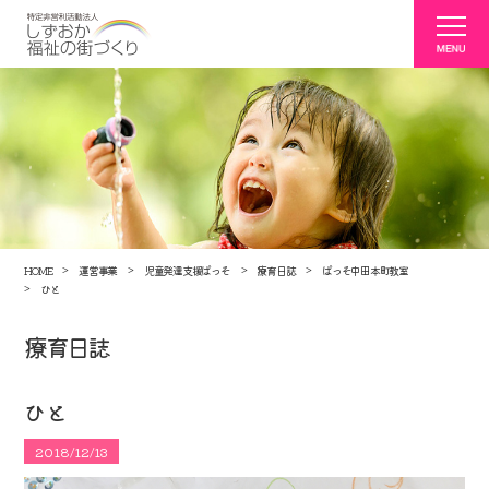
HOME
運営事業
児童発達支援ぱっそ
療育日誌
ぱっそ中田本町教室
ひと
療育日誌
ひと
2018/12/13