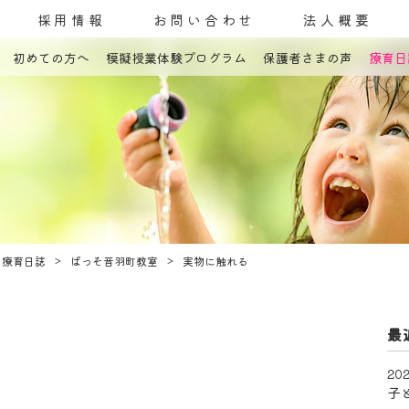
採用情報
お問い合わせ
法人概要
初めての方へ
模擬授業体験プログラム
保護者さまの声
療育日
コンセプト
発達障害とは
教室案内
療育内容
療育紹介
入園までの流れ
自己評価表
療育日誌
ぱっそ音羽町教室
実物に触れる
最
202
子