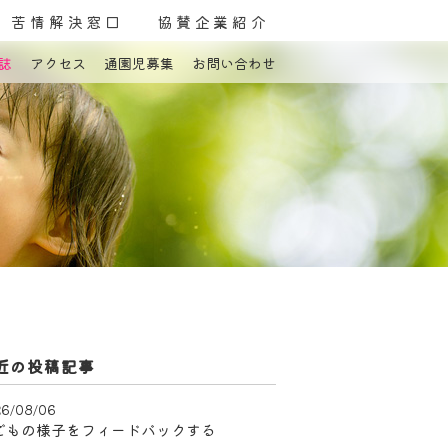
苦情解決窓口
協賛企業紹介
誌
アクセス
通園児募集
お問い合わせ
よくある質問
お問い合わせ
近の投稿記事
6/08/06
どもの様子をフィードバックする