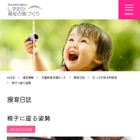
HOME
運営事業
児童発達支援ぱっそ
療育日誌
ぱっそ中田本町教室
椅子に座る姿勢
療育日誌
椅子に座る姿勢
2018/10/22