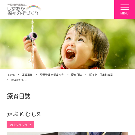
HOME
運営事業
児童発達支援ぱっそ
療育日誌
ぱっそ中田本町教室
かぶとむし2
療育日誌
かぶとむし2
2017/07/08