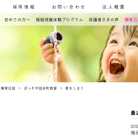
採用情報
お問い合わせ
法人概要
初めての方へ
模擬授業体験プログラム
保護者さまの声
療育日
コンセプト
発達障害とは
教室案内
療育内容
療育紹介
入園までの流れ
自己評価表
療育日誌
ぱっそ中田本町教室
靴をしまう
最
202
指