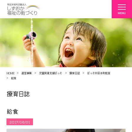
HOME
運営事業
児童発達支援ぱっそ
療育日誌
ぱっそ中田本町教室
給食
療育日誌
給食
2017/06/01