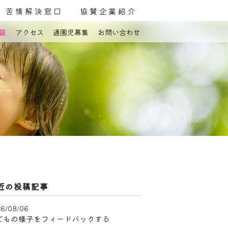
苦情解決窓口
協賛企業紹介
誌
アクセス
通園児募集
お問い合わせ
よくある質問
お問い合わせ
近の投稿記事
6/08/06
どもの様子をフィードバックする