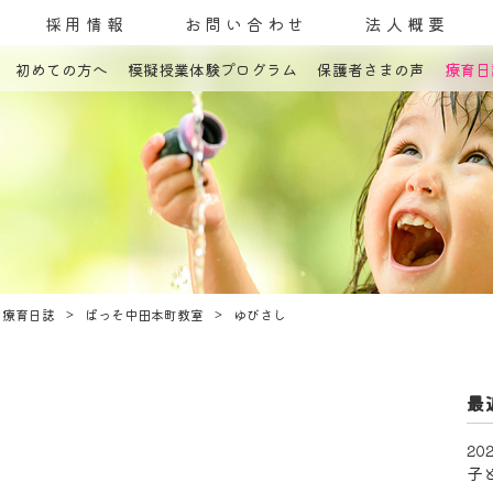
採用情報
お問い合わせ
法人概要
初めての方へ
模擬授業体験プログラム
保護者さまの声
療育日
コンセプト
発達障害とは
教室案内
療育内容
療育紹介
入園までの流れ
自己評価表
療育日誌
ぱっそ中田本町教室
ゆびさし
最
202
子