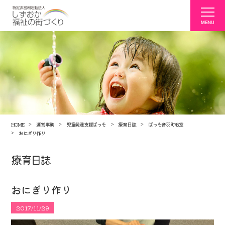
HOME
運営事業
児童発達支援ぱっそ
療育日誌
ぱっそ音羽町教室
おにぎり作り
療育日誌
おにぎり作り
2017/11/29