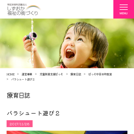
HOME
運営事業
児童発達支援ぱっそ
療育日誌
ぱっそ中田本町教室
パラシュート遊び２
療育日誌
パラシュート遊び２
2017/11/28