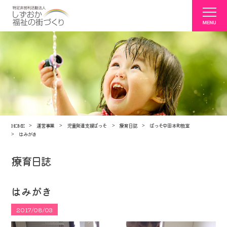
HOME
運営事業
児童発達支援ぱっそ
療育日誌
ぱっそ中田本町教室
はみがき
療育日誌
はみがき
2017/08/03