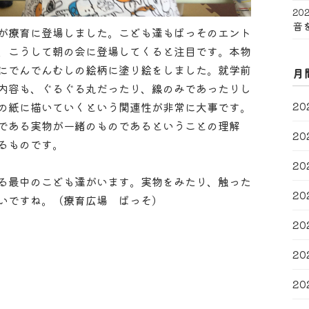
202
音
が療育に登場しました。こども達もぱっそのエント
、こうして朝の会に登場してくると注目です。本物
にでんでんむしの絵柄に塗り絵をしました。就学前
月
内容も、ぐるぐる丸だったり、線のみであったりし
20
の紙に描いていくという関連性が非常に大事です。
である実物が一緒のものであるということの理解
20
るものです。
20
る最中のこども達がいます。実物をみたり、触った
20
いですね。（療育広場 ぱっそ）
20
20
20