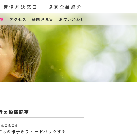
苦情解決窓口
協賛企業紹介
誌
アクセス
通園児募集
お問い合わせ
よくある質問
お問い合わせ
近の投稿記事
6/08/06
どもの様子をフィードバックする