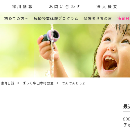
採用情報
お問い合わせ
法人概要
初めての方へ
模擬授業体験プログラム
保護者さまの声
療育日
コンセプト
発達障害とは
教室案内
療育内容
療育紹介
入園までの流れ
自己評価表
療育日誌
ぱっそ中田本町教室
でんでんむし2
最
202
子