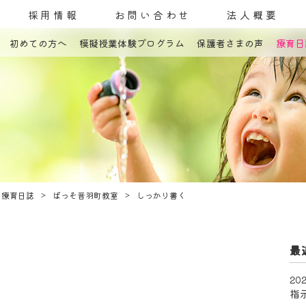
採用情報
お問い合わせ
法人概要
初めての方へ
模擬授業体験プログラム
保護者さまの声
療育日
コンセプト
発達障害とは
教室案内
療育内容
療育紹介
入園までの流れ
自己評価表
療育日誌
ぱっそ音羽町教室
しっかり書く
最
202
指