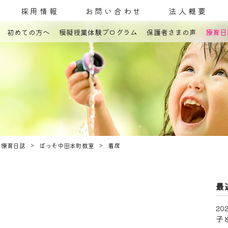
採用情報
お問い合わせ
法人概要
初めての方へ
模擬授業体験プログラム
保護者さまの声
療育日
コンセプト
発達障害とは
教室案内
療育内容
療育紹介
入園までの流れ
自己評価表
療育日誌
ぱっそ中田本町教室
着席
最
202
子