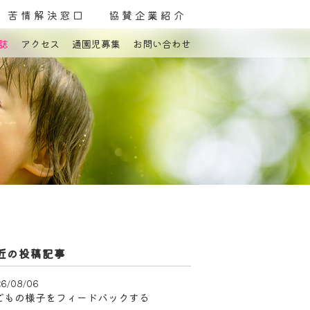
苦情解決窓口
協賛企業紹介
誌
アクセス
通園児募集
お問い合わせ
よくある質問
お問い合わせ
近の投稿記事
6/08/06
どもの様子をフィードバックする