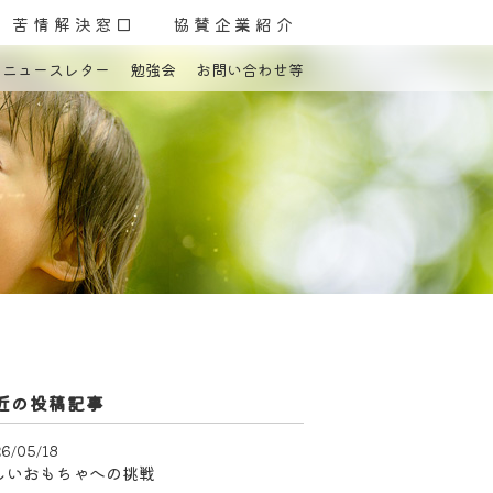
苦情解決窓口
協賛企業紹介
ニュースレター
勉強会
お問い合わせ等
親の会
よくある質問
お問い合わせ
近の投稿記事
6/05/18
しいおもちゃへの挑戦