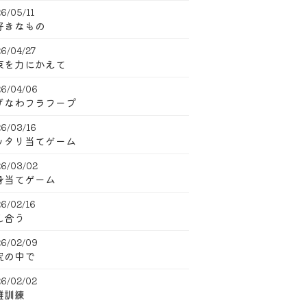
6/05/11
好きなもの
6/04/27
束を力にかえて
6/04/06
げなわフラフープ
6/03/16
ッタリ当てゲーム
6/03/02
身当てゲーム
6/02/16
え合う
6/02/09
究の中で
6/02/02
難訓練