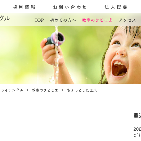
採用情報
お問い合わせ
法人概要
グル
TOP
初めての方へ
教室のひとこま
アクセス
コンセプト
発達障害とは
教室案内
療育内容
施設紹介
利用料金
ご利用までの流れ
トライアングル
教室のひとこま
ちょっとした工夫
最
202
新