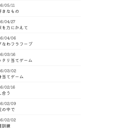
6/05/11
好きなもの
6/04/27
束を力にかえて
6/04/06
げなわフラフープ
6/03/16
ッタリ当てゲーム
6/03/02
身当てゲーム
6/02/16
え合う
6/02/09
究の中で
6/02/02
難訓練