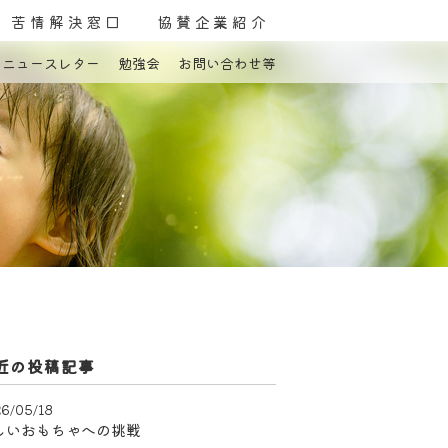
苦情解決窓口
協賛企業紹介
ニュースレター
勉強会
お問い合わせ等
親の会
よくある質問
お問い合わせ
近の投稿記事
6/05/18
しいおもちゃへの挑戦