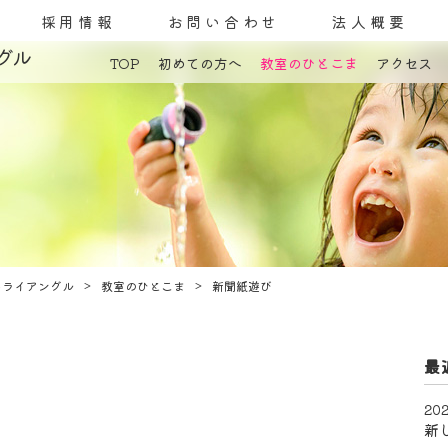
採用情報
お問い合わせ
法人概要
グル
TOP
初めての方へ
教室のひとこま
アクセス
コンセプト
発達障害とは
教室案内
療育内容
施設紹介
利用料金
ご利用までの流れ
トライアングル
教室のひとこま
新聞紙遊び
最
202
新